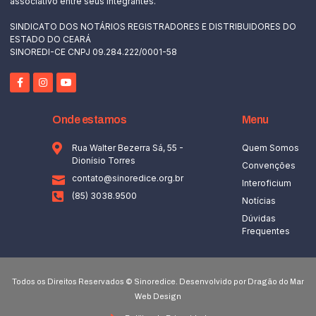
associativo entre seus integrantes.
SINDICATO DOS NOTÁRIOS REGISTRADORES E DISTRIBUIDORES DO
ESTADO DO CEARÁ
SINOREDI-CE CNPJ 09.284.222/0001-58
Onde estamos
Menu
Rua Walter Bezerra Sá, 55 -
Quem Somos
Dionísio Torres
Convenções
contato@sinoredice.org.br
Interoficium
(85) 3038.9500
Notícias
Dúvidas
Frequentes
Todos os Direitos Reservados © Sinoredice. Desenvolvido por Dragão do Mar
Web Design