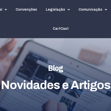
al
Convenções
Legislação
Comunicação
CartCast
Blog
Novidades e Artigos