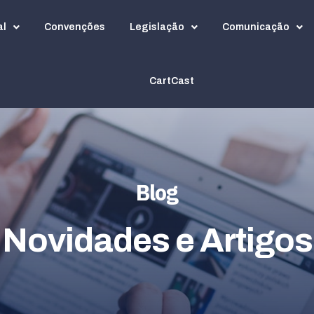
al
Convenções
Legislação
Comunicação
CartCast
Blog
Novidades e Artigos