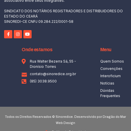
associativo entre seus integrantes.
SINDICATO DOS NOTÁRIOS REGISTRADORES E DISTRIBUIDORES DO
ESTADO DO CEARÁ
SINOREDI-CE CNPJ 09.284.222/0001-58
Onde estamos
Menu
Rua Walter Bezerra Sá, 55 -
Quem Somos
Dionísio Torres
Convenções
contato@sinoredice.org.br
Interoficium
(85) 3038.9500
Notícias
Dúvidas
Frequentes
Todos os Direitos Reservados © Sinoredice. Desenvolvido por Dragão do Mar
Web Design