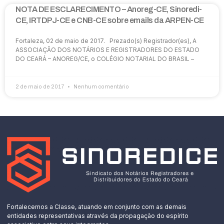
NOTA DE ESCLARECIMENTO – Anoreg-CE, Sinoredi-
CE, IRTDPJ-CE e CNB-CE sobre emails da ARPEN-CE
Fortaleza, 02 de maio de 2017. Prezado(s) Registrador(es), A
ASSOCIAÇÃO DOS NOTÁRIOS E REGISTRADORES DO ESTADO
DO CEARÁ – ANOREG/CE, o COLÉGIO NOTARIAL DO BRASIL –
2 de maio de 2017
Nenhum comentário
Fortalecemos a Classe, atuando em conjunto com as demais
entidades representativas através da propagação do espírito