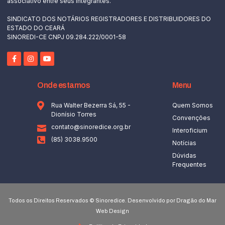
associativo entre seus integrantes.
SINDICATO DOS NOTÁRIOS REGISTRADORES E DISTRIBUIDORES DO
ESTADO DO CEARÁ
SINOREDI-CE CNPJ 09.284.222/0001-58
Onde estamos
Menu
Rua Walter Bezerra Sá, 55 -
Quem Somos
Dionísio Torres
Convenções
contato@sinoredice.org.br
Interoficium
(85) 3038.9500
Notícias
Dúvidas
Frequentes
Todos os Direitos Reservados © Sinoredice. Desenvolvido por Dragão do Mar
Web Design