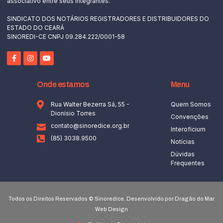
associativo entre seus integrantes.
SINDICATO DOS NOTÁRIOS REGISTRADORES E DISTRIBUIDORES DO
ESTADO DO CEARÁ
SINOREDI-CE CNPJ 09.284.222/0001-58
Onde estamos
Menu
Rua Walter Bezerra Sá, 55 -
Quem Somos
Dionísio Torres
Convenções
contato@sinoredice.org.br
Interoficium
(85) 3038.9500
Notícias
Dúvidas
Frequentes
Todos os Direitos Reservados © Sinoredice. Desenvolvido por Dragão do Mar
Web Design