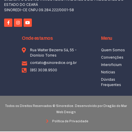
ESTADO DO CEARÁ
SINOREDI-CE CNPJ 09.284.222/0001-58
Onde estamos
Menu
Rua Walter Bezerra Sá, 55 -
Quem Somos
Dionísio Torres
Convenções
contato@sinoredice.org.br
Interoficium
(85) 3038.9500
Notícias
Dúvidas
Frequentes
Todos os Direitos Reservados © Sinoredice. Desenvolvido por Dragão do Mar
Web Design
Política de Privacidade