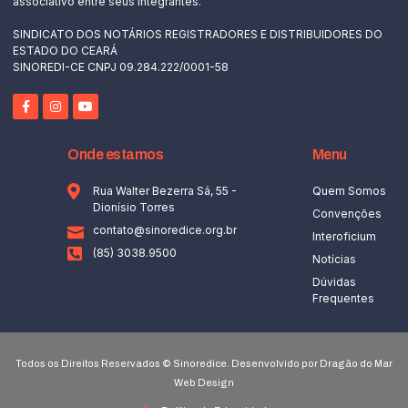
associativo entre seus integrantes.
SINDICATO DOS NOTÁRIOS REGISTRADORES E DISTRIBUIDORES DO
ESTADO DO CEARÁ
SINOREDI-CE CNPJ 09.284.222/0001-58
Onde estamos
Menu
Rua Walter Bezerra Sá, 55 -
Quem Somos
Dionísio Torres
Convenções
contato@sinoredice.org.br
Interoficium
(85) 3038.9500
Notícias
Dúvidas
Frequentes
Todos os Direitos Reservados © Sinoredice. Desenvolvido por Dragão do Mar
Web Design