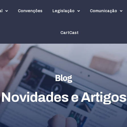
al
Convenções
Legislação
Comunicação
CartCast
Blog
Novidades e Artigos