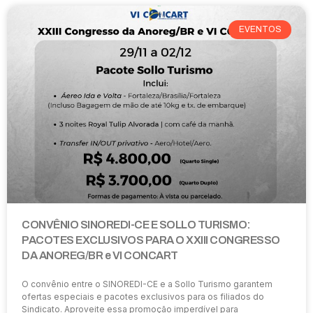
EVENTOS
CONVÊNIO SINOREDI-CE E SOLLO TURISMO:
PACOTES EXCLUSIVOS PARA O XXIII CONGRESSO
DA ANOREG/BR e VI CONCART
O convênio entre o SINOREDI-CE e a Sollo Turismo garantem
ofertas especiais e pacotes exclusivos para os filiados do
Sindicato. Aproveite essa promoção imperdível para