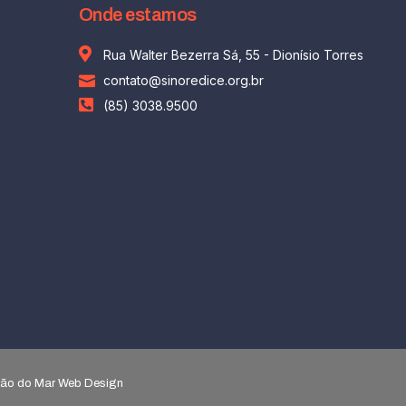
Onde estamos
Rua Walter Bezerra Sá, 55 - Dionísio Torres
contato@sinoredice.org.br
(85) 3038.9500
agão do Mar Web Design