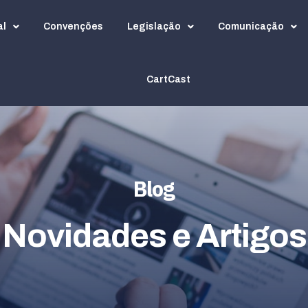
al
Convenções
Legislação
Comunicação
CartCast
Blog
Novidades e Artigos