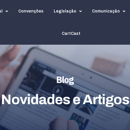
al
Convenções
Legislação
Comunicação
CartCast
Blog
Novidades e Artigos