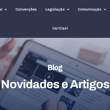
al
Convenções
Legislação
Comunicação
CartCast
Blog
Novidades e Artigos