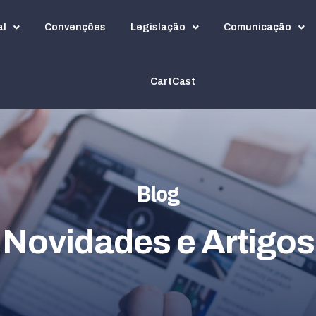
al
Convenções
Legislação
Comunicação
CartCast
Blog
Novidades e Artigos