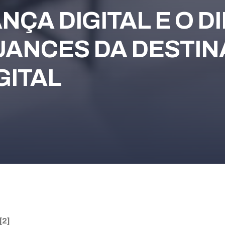
NÇA DIGITAL E O D
UANCES DA DESTI
GITAL
[2]