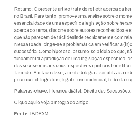
Resumo: O presente artigo trata de refletir acerca da her
no Brasil. Para tanto, promove uma análise sobre o mom
essencialidade de uma específica legislação sobre heranç
acerca do tema, discorre sobre autores reconhecidos e e
que não parecem de fácil deslinde tecnicamente com relaçã
Nessa toada, cinge-se a problemática em verificar a (in)
sucessória. Como hipótese, assume-se a ideia de que, não
fundamental a produção de uma legislação específica, 
dos sucessores aos seus respectivos quinhões hereditário
falecido. Em face disso, a metodologia a ser utilizada é 
pesquisa bibliográfica, legal e jurisprudencial, toda ela 
Palavras-chave: Herança digital. Direito das Sucessões. 
Clique aqui
e veja a íntegra do artigo.
Fonte
: IBDFAM