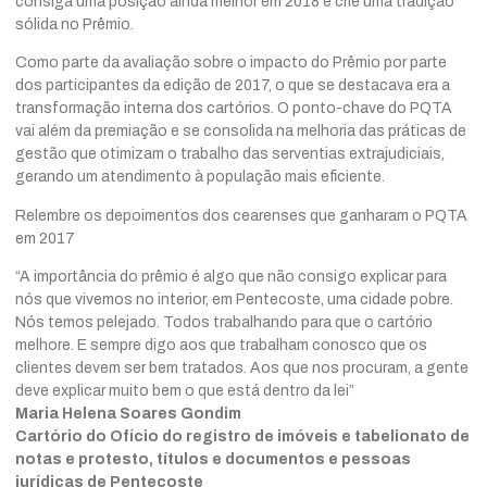
consiga uma posição ainda melhor em 2018 e crie uma tradição
sólida no Prêmio.
Como parte da avaliação sobre o impacto do Prêmio por parte
dos participantes da edição de 2017, o que se destacava era a
transformação interna dos cartórios. O ponto-chave do PQTA
vai além da premiação e se consolida na melhoria das práticas de
gestão que otimizam o trabalho das serventias extrajudiciais,
gerando um atendimento à população mais eficiente.
Relembre os depoimentos dos cearenses que ganharam o PQTA
em 2017
“A importância do prêmio é algo que não consigo explicar para
nós que vivemos no interior, em Pentecoste, uma cidade pobre.
Nós temos pelejado. Todos trabalhando para que o cartório
melhore. E sempre digo aos que trabalham conosco que os
clientes devem ser bem tratados. Aos que nos procuram, a gente
deve explicar muito bem o que está dentro da lei”
Maria Helena Soares Gondim
Cartório do Ofício do registro de imóveis e tabelionato de
notas e protesto, títulos e documentos e pessoas
jurídicas de Pentecoste