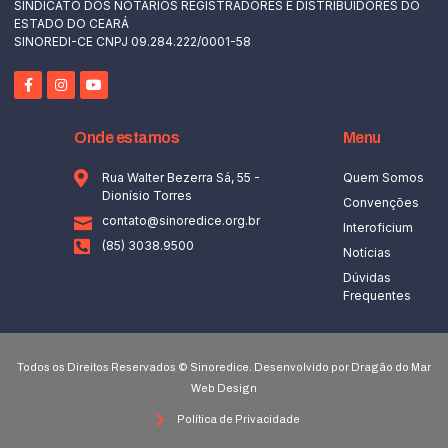
SINDICATO DOS NOTÁRIOS REGISTRADORES E DISTRIBUIDORES DO
ESTADO DO CEARÁ
SINOREDI-CE CNPJ 09.284.222/0001-58
Onde estamos
Menu
Rua Walter Bezerra Sá, 55 -
Quem Somos
Dionísio Torres
Convenções
contato@sinoredice.org.br
Interoficium
(85) 3038.9500
Notícias
Dúvidas
Frequentes
Todos os Direitos Reservados © Sinoredice. Desenvolvido por Dragão do Mar
Web Design
Política de Privacidade