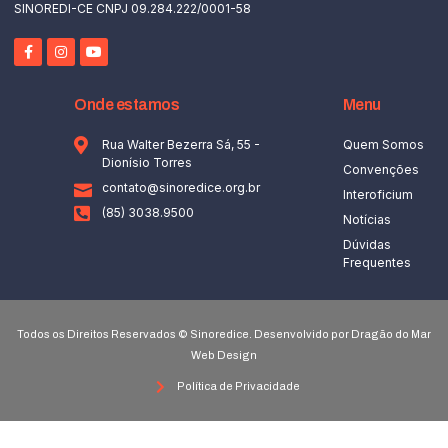
SINOREDI-CE CNPJ 09.284.222/0001-58
Onde estamos
Menu
Rua Walter Bezerra Sá, 55 -
Quem Somos
Dionísio Torres
Convenções
contato@sinoredice.org.br
Interoficium
(85) 3038.9500
Notícias
Dúvidas
Frequentes
Todos os Direitos Reservados © Sinoredice. Desenvolvido por Dragão do Mar
Web Design
Política de Privacidade