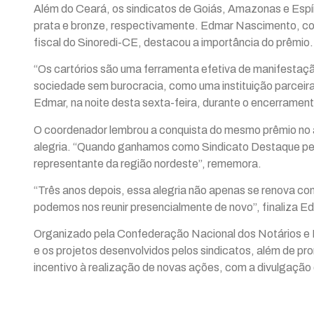
Além do Ceará, os sindicatos de Goiás, Amazonas e Espí
prata e bronze, respectivamente. Edmar Nascimento, c
fiscal do Sinoredi-CE, destacou a importância do prêmio.
“Os cartórios são uma ferramenta efetiva de manifestação 
sociedade sem burocracia, como uma instituição parceira
Edmar, na noite desta sexta-feira, durante o encerramen
O coordenador lembrou a conquista do mesmo prêmio no 
alegria. “Quando ganhamos como Sindicato Destaque pel
representante da região nordeste”, rememora.
“Três anos depois, essa alegria não apenas se renova co
podemos nos reunir presencialmente de novo”, finaliza E
Organizado pela Confederação Nacional dos Notários e R
e os projetos desenvolvidos pelos sindicatos, além de pr
incentivo à realização de novas ações, com a divulgação