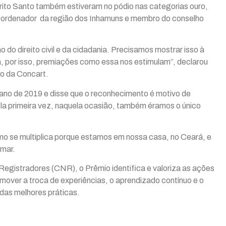
rito Santo também estiveram no pódio nas categorias ouro,
oordenador da região dos Inhamuns e membro do conselho
do direito civil e da cidadania. Precisamos mostrar isso à
, por isso, premiações como essa nos estimulam”, declarou
to da Concart.
ano de 2019 e disse que o reconhecimento é motivo de
a primeira vez, naquela ocasião, também éramos o único
mo se multiplica porque estamos em nossa casa, no Ceará, e
dmar.
egistradores (CNR), o Prêmio identifica e valoriza as ações
omover a troca de experiências, o aprendizado contínuo e o
 das melhores práticas.