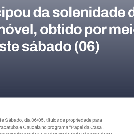
cipou da solenidade 
imóvel, obtido por m
ste sábado (06)
e Sábado, dia 06/05, títulos de propriedade para
 Pacatuba e Caucaia no programa “Papel da Casa”.