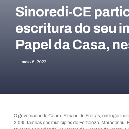
Sinoredi-CE parti
escritura do seu 
Papel da Casa, ne
maio 6, 2023
O governador do Ceará, Elmano de Freitas, entregou nest
2.085 famílias dos municípios de Fortaleza, Maracanaú,