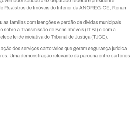
governador saudou o ex deputado federal e presidente
de Registros de Imóveis do Interior da ANOREG-CE, Renan
 as famílias com isenções e perdão de dívidas municipais
to sobre a Transmissão de Bens Imóveis (ITBI) e com a
ce lei de iniciativa do Tribunal de Justiça (TJCE).
tação dos serviços cartorários que geram segurança jurídica
iros. Uma demonstração relevante da parceria entre cartórios