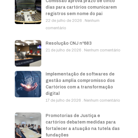
Comissão aprova prazo de cinco
dias para cartórios comunicarem
registros sem nome do pai
22 de julho de 2026
Nenhum
comentário
Resolução CNJ nº683
21 de julho de 2026
Nenhum comentário
Implementação de softwares de
gestão amplia compromisso dos
Cartórios com a transformação
digital
17 de julho de 2026
Nenhum comentário
Promotorias de Justiça e
cartórios debatem medidas para
fortalecer a atuação na tutela das
fundações