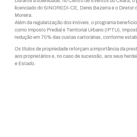
Durante a solenidade, no Centro de Eventos do Ceará, o 
licenciado do SINOREDI-CE, Denis Bezerra e o Diretor 
Moreira.
Além da regularização dos imóveis, o programa beneficiou
como Imposto Predial e Territorial Urbano (IPTU), Impos
redução em 70% das custas cartorárias, conforme estabele
Os títulos de propriedade reforçam a importância da pres
aos proprietários e, no caso de sucessão, aos seus herde
e Estado.