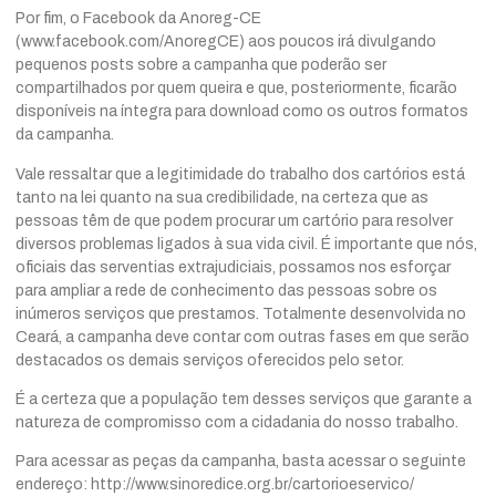
Por fim, o Facebook da Anoreg-CE
(www.facebook.com/AnoregCE) aos poucos irá divulgando
pequenos posts sobre a campanha que poderão ser
compartilhados por quem queira e que, posteriormente, ficarão
disponíveis na íntegra para download como os outros formatos
da campanha.
Vale ressaltar que a legitimidade do trabalho dos cartórios está
tanto na lei quanto na sua credibilidade, na certeza que as
pessoas têm de que podem procurar um cartório para resolver
diversos problemas ligados à sua vida civil. É importante que nós,
oficiais das serventias extrajudiciais, possamos nos esforçar
para ampliar a rede de conhecimento das pessoas sobre os
inúmeros serviços que prestamos. Totalmente desenvolvida no
Ceará, a campanha deve contar com outras fases em que serão
destacados os demais serviços oferecidos pelo setor.
É a certeza que a população tem desses serviços que garante a
natureza de compromisso com a cidadania do nosso trabalho.
Para acessar as peças da campanha, basta acessar o seguinte
endereço:
http://www.sinoredice.org.br/cartorioeservico/