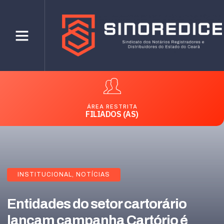
ÁREA RESTRITA
FILIADOS (AS)
INSTITUCIONAL
,
NOTÍCIAS
Entidades do setor cartorário
lançam campanha Cartório é