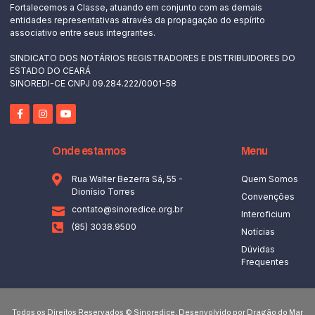
Fortalecemos a Classe, atuando em conjunto com as demais
entidades representativas através da propagação do espírito
associativo entre seus integrantes.
SINDICATO DOS NOTÁRIOS REGISTRADORES E DISTRIBUIDORES DO
ESTADO DO CEARÁ
SINOREDI-CE CNPJ 09.284.222/0001-58
Onde estamos
Menu
Rua Walter Bezerra Sá, 55 -
Quem Somos
Dionísio Torres
Convenções
contato@sinoredice.org.br
Interoficium
(85) 3038.9500
Notícias
Dúvidas
Frequentes
Todos os Direitos Reservados © Sinoredice. Desenvolvido por Dragão do Mar