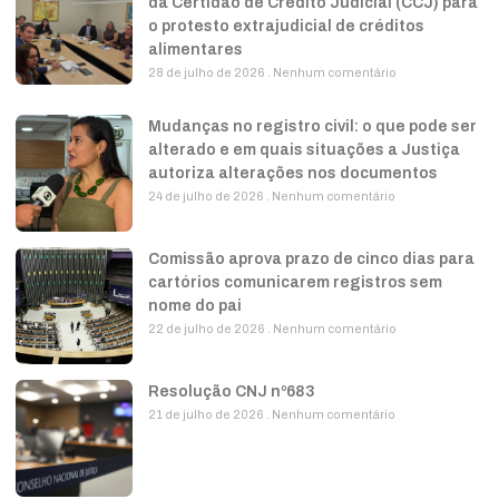
da Certidão de Crédito Judicial (CCJ) para
o protesto extrajudicial de créditos
alimentares
28 de julho de 2026
Nenhum comentário
Mudanças no registro civil: o que pode ser
alterado e em quais situações a Justiça
autoriza alterações nos documentos
24 de julho de 2026
Nenhum comentário
Comissão aprova prazo de cinco dias para
cartórios comunicarem registros sem
nome do pai
22 de julho de 2026
Nenhum comentário
Resolução CNJ nº683
21 de julho de 2026
Nenhum comentário