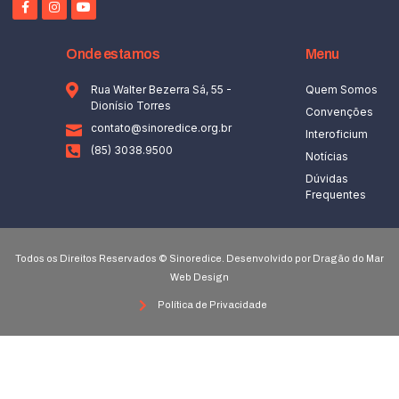
Onde estamos
Menu
Rua Walter Bezerra Sá, 55 -
Quem Somos
Dionísio Torres
Convenções
contato@sinoredice.org.br
Interoficium
(85) 3038.9500
Notícias
Dúvidas
Frequentes
Todos os Direitos Reservados © Sinoredice. Desenvolvido por Dragão do Mar
Web Design
Política de Privacidade