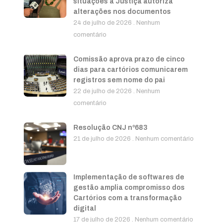
situações a Justiça autoriza
alterações nos documentos
24 de julho de 2026
Nenhum
comentário
Comissão aprova prazo de cinco
dias para cartórios comunicarem
registros sem nome do pai
22 de julho de 2026
Nenhum
comentário
Resolução CNJ nº683
21 de julho de 2026
Nenhum comentário
Implementação de softwares de
gestão amplia compromisso dos
Cartórios com a transformação
digital
17 de julho de 2026
Nenhum comentário