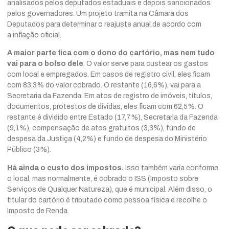
analisados pelos deputados estaduais e depois sancionados
pelos governadores. Um projeto tramita na Câmara dos
Deputados para determinar o reajuste anual de acordo com
a
inflação
oficial.
A maior parte fica com o dono do cartório, mas nem tudo
vai para o bolso dele
. O valor serve para custear os gastos
com local e empregados. Em casos de registro civil, eles ficam
com 83,3% do valor cobrado. O restante (16,6%), vai para a
Secretaria da Fazenda. Em atos de registro de imóveis, títulos,
documentos, protestos de dívidas, eles ficam com 62,5%. O
restante é dividido entre Estado (17,7%), Secretaria da Fazenda
(9,1%), compensação de atos gratuitos (3,3%), fundo de
despesa da Justiça (4,2%) e fundo de despesa do Ministério
Público (3%).
Há ainda o custo dos impostos.
Isso também varia conforme
o local, mas normalmente, é cobrado o ISS (Imposto sobre
Serviços de Qualquer Natureza), que é municipal. Além disso, o
titular do cartório é tributado como pessoa física e recolhe o
Imposto de Renda.