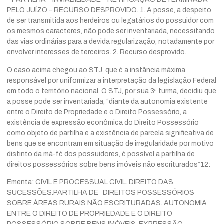
PELO JUÍZO – RECURSO DESPROVIDO. 1. A posse, a despeito
de ser transmitida aos herdeiros ou legatários do possuidor com
os mesmos caracteres, não pode ser inventariada, necessitando
das vias ordinárias para a devida regularização, notadamente por
envolver interesses de terceiros. 2. Recurso desprovido.
O caso acima chegou ao STJ, que é a instância máxima
responsável por uniformizar a interpretação da legislação Federal
em todo o território nacional. O STJ, por sua 3ª turma, decidiu que
a posse pode ser inventariada, “diante da autonomia existente
entre o Direito de Propriedade e o Direito Possessório, a
existência de expressão econômica do Direito Possessório
como objeto de partilha e a existência de parcela significativa de
bens que se encontram em situação de irregularidade por motivo
distinto da má-fé dos possuidores, é possível a partilha de
direitos possessórios sobre bens imóveis não escriturados”12:
Ementa: CIVIL E PROCESSUAL CIVIL. DIREITO DAS
SUCESSÕES.PARTILHA DE DIREITOS POSSESSÓRIOS
SOBRE ÁREAS RURAIS NÃO ESCRITURADAS. AUTONOMIA
ENTRE O DIREITO DE PROPRIEDADE E O DIREITO