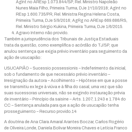
AgInt no AREsp 1.073.844/SP, Rel. Ministro Napoleão
Nunes Maia Filho, Primeira Turma, DJe 1º/10/2018; AgInt no
REsp 1.600.735/PR, Rel. Ministra Regina Helena Costa,
Primeira Turma, DJe 5/9/2016; AgRg no AREsp 669.686/RS,
Rel. Ministro Sérgio Kukina, Primeira Turma, DJe 1/6/2015.
Agravo Interno não provido.
Também a jurisprudência dos Tribunais de Justiça Estaduais
trata da questão, como exemplifica o acórdão do TJ/SP, que
anulou sentença que exigia prévio inventário para seguimento da
ação de usucapião:
USUCAPIÃO – Sucessio possessionis – Indeferimento da inicial,
sob o fundamento de que necessário prévio inventário –
Irresignação da autora – Acolhimento – Hipótese em que a posse
se transmitiu ex lege à viúva e à filha do casal, uma vez que são
suas sucessoras universais, não se exigindo instauração prévia
de inventário – Princípio da saisine – Arts. 1.207, 1.243 e 1.784 do
CC – Sentença anulada para que a ação de usucapião tenha
prosseguimento – Recurso provido.14
A doutrina de Ana Clara Amaral Arantes Boczar, Carlos Rogério
de Oliveira Londe, Daniela Bolivar Moreira Chaves e Letícia Franco