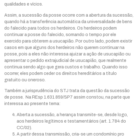
qualidades e vícios.
Assim, a sucessão da posse ocorre com a abertura da sucessão,
quando há a transferência automática da universalidade de bens
do falecido para todos os herdeiros. Os herdeiros podem
continuar a posse do falecido, somando o tempo por ele
exercido para obterem a usucapião. Por outro lado, podem existir
casos em que alguns dos herdeiros não querem continuar na
posse, pois a eles não interessa ajuizar a ação de usucapião ou
apresentar o pedido extrajudicial de usucapião, que realmente
continua sendo algo que gera custos e trabalho. Quando isso
ocorrer, eles podem ceder os direitos hereditários a título
gratuito ou oneroso.
Também a jurisprudência do STJ trata da questão da sucessão
de posse. Na REsp 1.631.859/SP7 assim constou, na parte que
interessa ao presente tema:
Aberta a sucessão, a herança transmite-se, desde logo,
aos herdeiros legítimos e testamentários (art. 1.784 do
CC/02).
A partir dessa transmissão, cria-se um condomínio pro