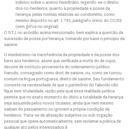
indiviso sobre o acervo hereditário, regendo-se o direito
dos co-herdeiros, quanto à propriedade e posse da
herança, pelas normas relativas ao condomínio, como
mesmo disposto no art. 1.791, parágrafo único, do CC/02.
(sem grifos no original)
O STJ, no acórdão acima mencionado, bem explica a questão da
sucessão de posse por herança, tomando por base o princípio da
saisine:
O imediatismo na transferência da propriedade e da posse dos
bens aos herdeiros, assim que verificada a morte do de cujus,
decorre de instituto proveniente do ordenamento jurídico
francês, consagrado como droit de saisine, ou, como se tornou
comum na língua portuguesa, direito de saisine. Seu fundamento
consiste na necessidade de que o patrimônio do falecido não
fique sem titularidade, razão pela qual essa realidade jurídica
permite que no exato momento do óbito a totalidade da herança
seja assumida pelos novos titulares, ainda que nem mesmo
saibam do passamento ou ignorem a própria condição de
herdeiros. Trata-se de alteração subjetiva ou sub-rogação
pessoal que opera automaticamente, sem reclamar a prática de
qualquer ato pelos interessados.8