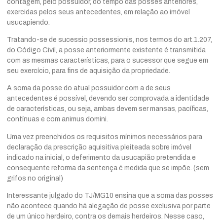
contagem, pelo possuidor, do tempo das posses anteriores,
exercidas pelos seus antecedentes, em relação ao imóvel
usucapiendo.
Tratando-se de sucessio possessionis, nos termos do art.1.207,
do Código Civil, a posse anteriormente existente é transmitida
com as mesmas características, para o sucessor que segue em
seu exercício, para fins de aquisição da propriedade.
A soma da posse do atual possuidor com a de seus
antecedentes é possível, devendo ser comprovada a identidade
de características, ou seja, ambas devem ser mansas, pacíficas,
contínuas e com animus domini.
Uma vez preenchidos os requisitos mínimos necessários para
declaração da prescrição aquisitiva pleiteada sobre imóvel
indicado na inicial, o deferimento da usucapião pretendida e
consequente reforma da sentença é medida que se impõe. (sem
grifos no original)
Interessante julgado do TJ/MG10 ensina que a soma das posses
não acontece quando há alegação de posse exclusiva por parte
de um único herdeiro, contra os demais herdeiros. Nesse caso,