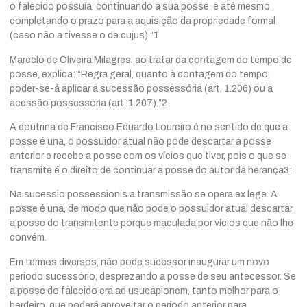
o falecido possuía, continuando a sua posse, e até mesmo
completando o prazo para a aquisição da propriedade formal
(caso não a tivesse o de cujus).”1
Marcelo de Oliveira Milagres, ao tratar da contagem do tempo de
posse, explica: “Regra geral, quanto à contagem do tempo,
poder-se-á aplicar a sucessão possessória (art. 1.206) ou a
acessão possessória (art. 1.207).”2
A doutrina de Francisco Eduardo Loureiro é no sentido de que a
posse é una, o possuidor atual não pode descartar a posse
anterior e recebe a posse com os vícios que tiver, pois o que se
transmite é o direito de continuar a posse do autor da herança3:
Na sucessio possessionis a transmissão se opera ex lege. A
posse é una, de modo que não pode o possuidor atual descartar
a posse do transmitente porque maculada por vícios que não lhe
convém.
Em termos diversos, não pode sucessor inaugurar um novo
período sucessório, desprezando a posse de seu antecessor. Se
a posse do falecido era ad usucapionem, tanto melhor para o
herdeiro, que poderá aproveitar o período anterior para