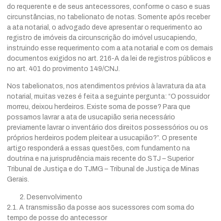
do requerente e de seus antecessores, conforme o caso e suas
circunstâncias, no tabelionato de notas. Somente após receber
a ata notarial, o advogado deve apresentar o requerimento ao
registro de imóveis da circunscrição do imóvel usucapiendo,
instruindo esse requerimento com a ata notarial e com os demais
documentos exigidos no art. 216-A da lei de registros públicos e
no art. 401 do provimento 149/CNJ.
Nos tabelionatos, nos atendimentos prévios à lavratura da ata
notarial, muitas vezes é feita a seguinte pergunta: “O possuidor
morreu, deixou herdeiros. Existe soma de posse? Para que
possamos lavrar a ata de usucapião seria necessário
previamente lavrar o inventário dos direitos possessórios ou os
próprios herdeiros podem pleitear a usucapião?”. O presente
artigo responderá a essas questões, com fundamento na
doutrina e na jurisprudência mais recente do STJ – Superior
Tribunal de Justiça e do TJMG – Tribunal de Justiça de Minas
Gerais.
Desenvolvimento
2.1. A transmissão da posse aos sucessores com soma do
tempo de posse do antecessor