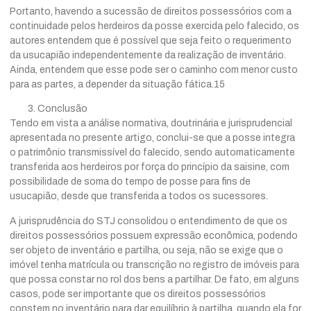
Portanto, havendo a sucessão de direitos possessórios com a
continuidade pelos herdeiros da posse exercida pelo falecido, os
autores entendem que é possível que seja feito o requerimento
da usucapião independentemente da realização de inventário.
Ainda, entendem que esse pode ser o caminho com menor custo
para as partes, a depender da situação fática.15
Conclusão
Tendo em vista a análise normativa, doutrinária e jurisprudencial
apresentada no presente artigo, conclui-se que a posse integra
o patrimônio transmissível do falecido, sendo automaticamente
transferida aos herdeiros por força do princípio da saisine, com
possibilidade de soma do tempo de posse para fins de
usucapião, desde que transferida a todos os sucessores.
A jurisprudência do STJ consolidou o entendimento de que os
direitos possessórios possuem expressão econômica, podendo
ser objeto de inventário e partilha, ou seja, não se exige que o
imóvel tenha matrícula ou transcrição no registro de imóveis para
que possa constar no rol dos bens a partilhar. De fato, em alguns
casos, pode ser importante que os direitos possessórios
constem no inventário para dar equilíbrio à partilha, quando ela for