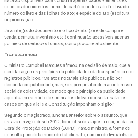
Estarão disponíveis para consulta apenas dados elementares
sobre os documentos: nome do cartório onde o ato foi lavrado;
número do livro e das folhas do ato; e espécie do ato (escritura
ou procuração).
Já a íntegra do documento e o tipo de ato (se é de compra e
venda, permuta, inventário etc.) continuarão acessíveis apenas
por meio de certidões formais, como já ocorre atualmente.
Transparência
O ministro Campbell Marques afirmou,
na decisão de maio
, que a
medida segue os princípios da publicidade e da transparência dos
registros públicos. “Os atos notariais são públicos, não por
demandarem publicidade, mas, sim, porque atendem ao interesse
social da coletividade, de modo que o princípio da publicidade
aqui atua no sentido de serem atos de livre consulta, salvo os
casos em que a lei e a Constituição imponham o sigilo.”
Segundo o magistrado, a norma anterior sobre o assunto, que
estava em vigor desde 2012, ficou obsoleta após a criação da Lei
Geral de Proteção de Dados (LGPD). Para o ministro, a forma de
consulta permitida (nome do tabelionato, número do livro/folha e