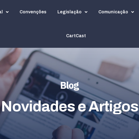
al
Convenções
Legislação
Comunicação
CartCast
Blog
Novidades e Artigos