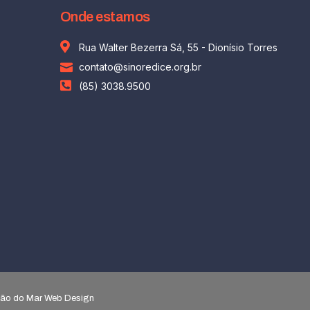
Onde estamos
Rua Walter Bezerra Sá, 55 - Dionísio Torres
contato@sinoredice.org.br
(85) 3038.9500
agão do Mar Web Design